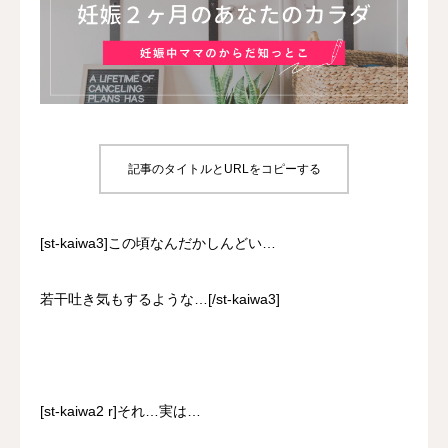
婦人科セラピスト養成講座
アクセス
お問い合わせ
記事のタイトルとURLをコピーする
ねんねこキッズ
[st-kaiwa3]この頃なんだかしんどい…
若干吐き気もするような…[/st-kaiwa3]
[st-kaiwa2 r]それ…実は…