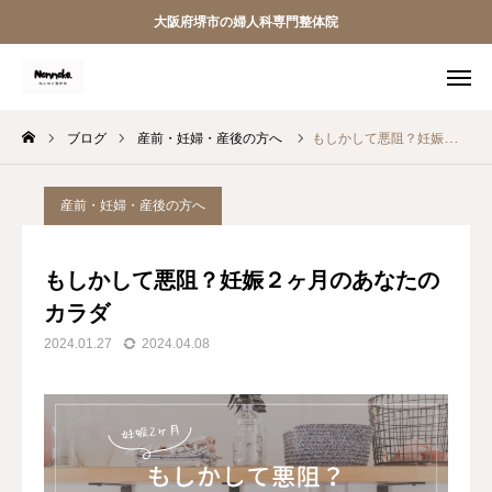
大阪府堺市の婦人科専門整体院
友だち追加
施術案内
ブログ
産前・妊婦・産後の方へ
もしかして悪阻？妊娠２ヶ月のあなたのカラダ
アクセス
料金案内
ホーム
産前・妊婦・産後の方へ
当院について
もしかして悪阻？妊娠２ヶ月のあなたの
カラダ
料金案内
2024.01.27
2024.04.08
施術案内
整体師紹介
地域助産師連携