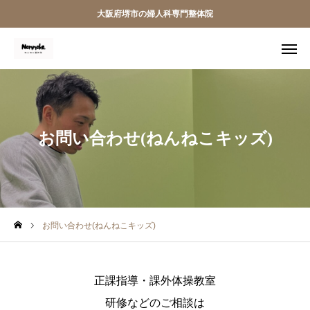
大阪府堺市の婦人科専門整体院
友だち追加
施術案内
アクセス
料金案内
ホーム
お問い合わせ(ねんねこキッズ)
当院について
料金案内
お問い合わせ(ねんねこキッズ)
施術案内
整体師紹介
正課指導・課外体操教室
地域助産師連携
研修などのご相談は